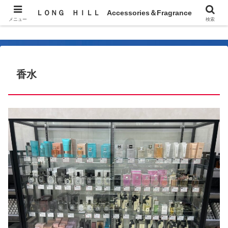
ＬＯＮＧ ＨＩＬＬ Accessories＆Fragrance
ＬＯＮＧ ＨＩＬＬ Accessories＆Fragrance
メニュー
検索
香水